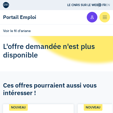
Aller au contenu
LE CNRS SUR LE WEB
FR
EN
Portail Emploi
Men
Voir le fil d'ariane
L'offre demandée n'est plus
disponible
Ces offres pourraient aussi vous
intéresser !
NOUVEAU
NOUVEAU