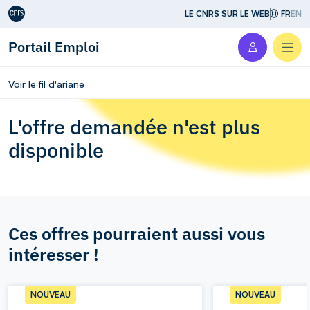
Aller au contenu
LE CNRS SUR LE WEB
FR
EN
Portail Emploi
Men
Voir le fil d'ariane
L'offre demandée n'est plus
disponible
Ces offres pourraient aussi vous
intéresser !
NOUVEAU
NOUVEAU