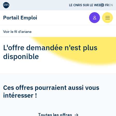
Aller au contenu
LE CNRS SUR LE WEB
FR
EN
Portail Emploi
Men
Voir le fil d'ariane
L'offre demandée n'est plus
disponible
Ces offres pourraient aussi vous
intéresser !
Toutes les offres