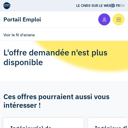
Aller au contenu
LE CNRS SUR LE WEB
FR
EN
Portail Emploi
Men
Voir le fil d'ariane
L'offre demandée n'est plus
disponible
Ces offres pourraient aussi vous
intéresser !