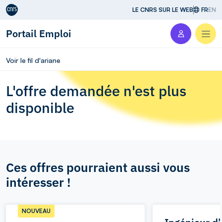
Aller au contenu
LE CNRS SUR LE WEB
FR
EN
Portail Emploi
Men
Voir le fil d'ariane
L'offre demandée n'est plus
disponible
Ces offres pourraient aussi vous
intéresser !
NOUVEAU