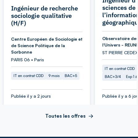
Ingénieur d’
sciences de
Ingénieur de recherche
l’informatio
sociologie qualitative
géographiqu
(H/F)
Observatoire des
Centre Européen de Sociologie et
l'Univers - REUN
de Science Politique de la
Sorbonne
ST PIERRE CEDEX
PARIS 06 • Paris
IT en contrat CDD
IT en contrat CDD
9 mois
BAC+5
BAC+3/4
Exp 1 
Publiée il y a 2 jours
Publiée il y a 6 jo
Toutes les offres