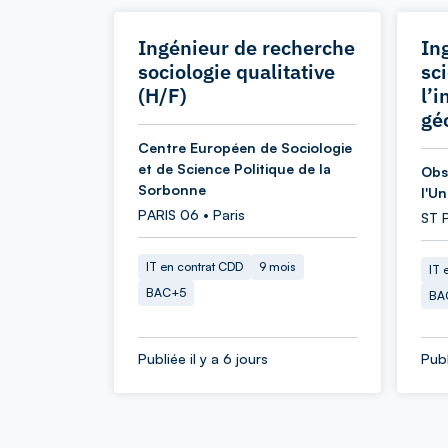
Ingénieur de recherche
In
sociologie qualitative
sc
(H/F)
l’
gé
Centre Européen de Sociologie
et de Science Politique de la
Obs
Sorbonne
l'U
PARIS 06 • Paris
ST 
IT en contrat CDD
9 mois
IT 
BAC+5
BA
Publiée il y a 6 jours
Publ