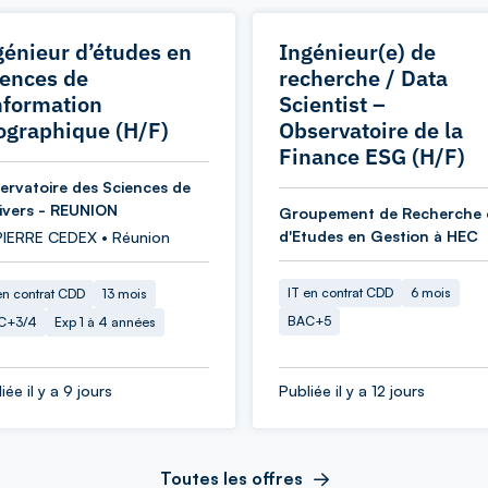
génieur d’études en
Ingénieur(e) de
iences de
recherche / Data
information
Scientist –
ographique (H/F)
Observatoire de la
Finance ESG (H/F)
ervatoire des Sciences de
nivers - REUNION
Groupement de Recherche 
d'Etudes en Gestion à HEC
PIERRE CEDEX • Réunion
IT en contrat CDD
6 mois
en contrat CDD
13 mois
BAC+5
C+3/4
Exp 1 à 4 années
iée il y a 9 jours
Publiée il y a 12 jours
Toutes les offres