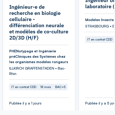
Ingénieur bi
laboratoire
Ingénieur-e de
recherche en biologie
cellulaire -
Modèles Insecte
différenciation neurale
STRASBOURG • B
et modèles de co-culture
2D/3D (H/F)
IT en contrat CDD
PHENotypage et Ingénierie
préCliniques des Systèmes chez
les organismes modèles rongeurs
ILLKIRCH GRAFFENSTADEN • Bas-
Rhin
IT en contrat CDD
18 mois
BAC+5
Publiée il y a 1 jours
Publiée il y a 5 jo