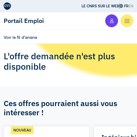
Aller au contenu
LE CNRS SUR LE WEB
FR
EN
Portail Emploi
Men
Voir le fil d'ariane
L'offre demandée n'est plus
disponible
Ces offres pourraient aussi vous
intéresser !
NOUVEAU