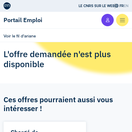
Aller au contenu
LE CNRS SUR LE WEB
FR
EN
Portail Emploi
Men
Voir le fil d'ariane
L'offre demandée n'est plus
disponible
Ces offres pourraient aussi vous
intéresser !