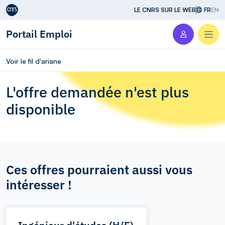
Aller au contenu
LE CNRS SUR LE WEB
FR
EN
Portail Emploi
Men
Voir le fil d'ariane
L'offre demandée n'est plus
disponible
Ces offres pourraient aussi vous
intéresser !