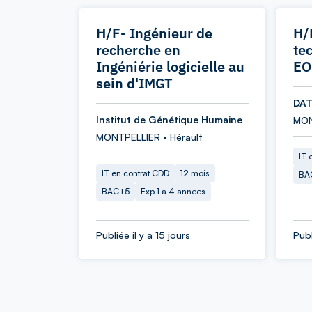
H/F- Ingénieur de
H/
recherche en
te
Ingéniérie logicielle au
EO
sein d'IMGT
DAT
Institut de Génétique Humaine
MON
MONTPELLIER • Hérault
IT 
IT en contrat CDD
12 mois
BA
BAC+5
Exp 1 à 4 années
Publiée il y a 15 jours
Publ