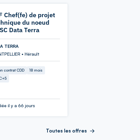
F Chef(fe) de projet
chnique du noeud
SC Data Terra
A TERRA
TPELLIER • Hérault
en contrat CDD
18 mois
C+5
iée il y a 66 jours
Toutes les offres