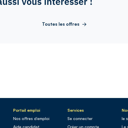
aussi vous intéresser !
Toutes les offres
Portail emploi
Services
Nos
Nos offres d’emploi
Se connecter
le 
Aide candidat
Créer un compte
Le 