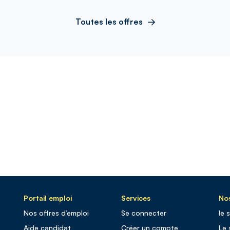
Toutes les offres
Portail emploi
Services
Nos
Nos offres d’emploi
Se connecter
le 
Aide candidat
Créer un compte
Le 