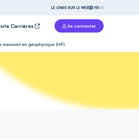
LE CNRS SUR LE WEB
FR
EN
 site Carrières
Se connecter
s massives en géophysique (H/F)