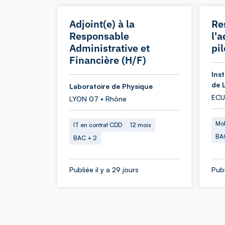
Adjoint(e) à la
Re
Responsable
l'
Administrative et
pi
Financière (H/F)
Ins
de 
Laboratoire de Physique
ECU
LYON 07 • Rhône
Mob
IT en contrat CDD
12 mois
BA
BAC + 2
Publiée il y a 29 jours
Publ