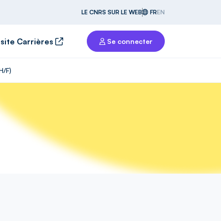
LE CNRS SUR LE WEB
FR
EN
 site Carrières
Se connecter
H/F)