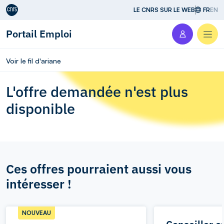
Aller au contenu
LE CNRS SUR LE WEB
FR
EN
Portail Emploi
Men
Voir le fil d'ariane
L'offre demandée n'est plus
disponible
Ces offres pourraient aussi vous
intéresser !
NOUVEAU