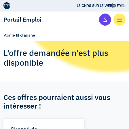
Aller au contenu
LE CNRS SUR LE WEB
FR
EN
Portail Emploi
Men
Voir le fil d'ariane
L'offre demandée n'est plus
disponible
Ces offres pourraient aussi vous
intéresser !