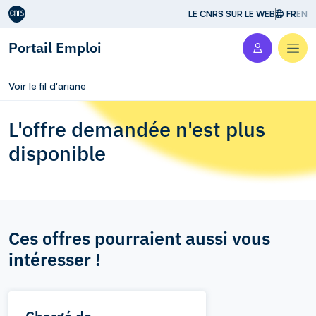
Aller au contenu
LE CNRS SUR LE WEB
FR
EN
Portail Emploi
Men
Voir le fil d'ariane
L'offre demandée n'est plus
disponible
Ces offres pourraient aussi vous
intéresser !