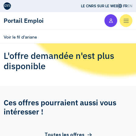
Aller au contenu
LE CNRS SUR LE WEB
FR
EN
Portail Emploi
Men
Voir le fil d'ariane
L'offre demandée n'est plus
disponible
Ces offres pourraient aussi vous
intéresser !
Toutes les offres