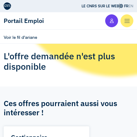
Aller au contenu
LE CNRS SUR LE WEB
FR
EN
Portail Emploi
Men
Voir le fil d'ariane
L'offre demandée n'est plus
disponible
Ces offres pourraient aussi vous
intéresser !