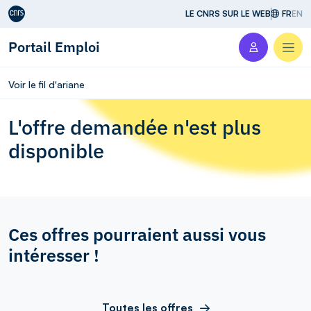
Aller au contenu
LE CNRS SUR LE WEB
FR
EN
Portail Emploi
Men
Voir le fil d'ariane
L'offre demandée n'est plus
disponible
Ces offres pourraient aussi vous
intéresser !
Toutes les offres