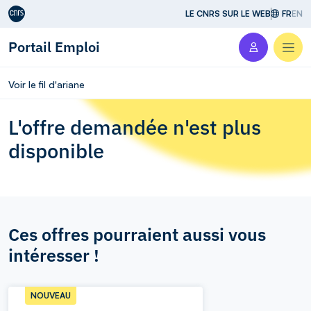
Aller au contenu
LE CNRS SUR LE WEB
FR
EN
Portail Emploi
Men
Voir le fil d'ariane
L'offre demandée n'est plus
disponible
Ces offres pourraient aussi vous
intéresser !
NOUVEAU