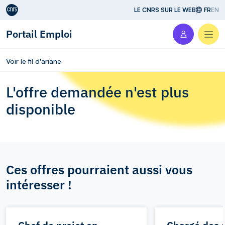
Aller au contenu
LE CNRS SUR LE WEB
FR
EN
Portail Emploi
Men
Voir le fil d'ariane
L'offre demandée n'est plus
disponible
Ces offres pourraient aussi vous
intéresser !