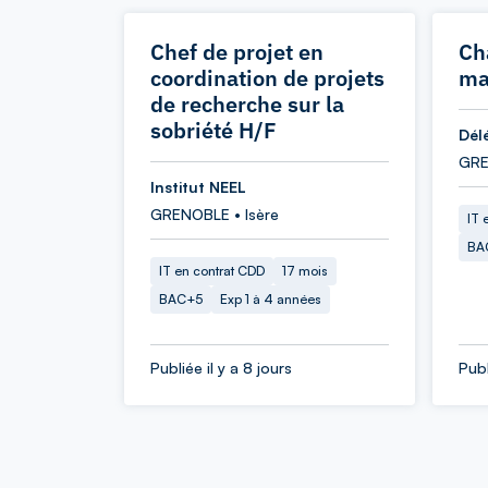
Chef de projet en
Ch
coordination de projets
ma
de recherche sur la
sobriété H/F
Dél
GRE
Institut NEEL
GRENOBLE • Isère
IT 
BA
IT en contrat CDD
17 mois
BAC+5
Exp 1 à 4 années
Publiée il y a 8 jours
Publ