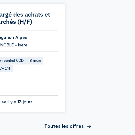
argé des achats et
rchés (H/F)
égation Alpes
NOBLE • Isère
en contrat CDD
18 mois
C+3/4
iée il y a 13 jours
Toutes les offres