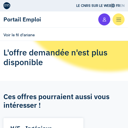
Aller au contenu
LE CNRS SUR LE WEB
FR
EN
Portail Emploi
Men
Voir le fil d'ariane
L'offre demandée n'est plus
disponible
Ces offres pourraient aussi vous
intéresser !