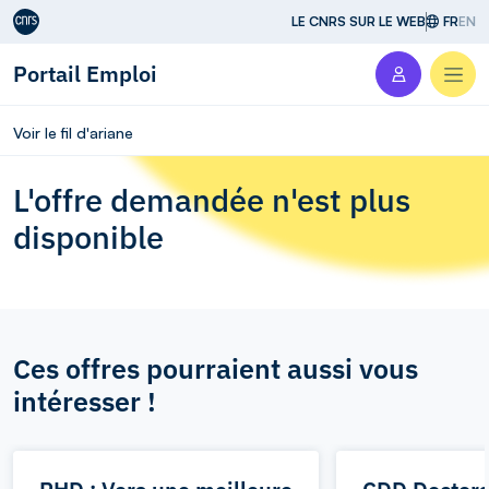
Aller au contenu
LE CNRS SUR LE WEB
FR
EN
Portail Emploi
Men
Voir le fil d'ariane
L'offre demandée n'est plus
disponible
Ces offres pourraient aussi vous
intéresser !