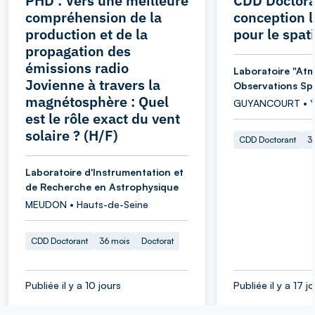
PHD : Vers une meilleure
CDD Doctora
compréhension de la
conception l
production et de la
pour le spati
propagation des
émissions radio
Laboratoire "At
Jovienne à travers la
Observations Spa
magnétosphère : Quel
GUYANCOURT • Yv
est le rôle exact du vent
solaire ? (H/F)
CDD Doctorant
3
Laboratoire d'Instrumentation et
de Recherche en Astrophysique
MEUDON • Hauts-de-Seine
CDD Doctorant
36 mois
Doctorat
Publiée il y a 10 jours
Publiée il y a 17 j