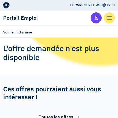
Aller au contenu
LE CNRS SUR LE WEB
FR
EN
Portail Emploi
Men
Voir le fil d'ariane
L'offre demandée n'est plus
disponible
Ces offres pourraient aussi vous
intéresser !
Toutes les offres