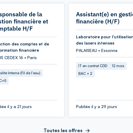
sponsable de la
Assistant(e) en gest
tion financière et
financière (H/F)
mptable H/F
Laboratoire pour l'utilisatio
des lasers intenses
ection des comptes et de
formation financière
PALAISEAU • Essonne
IS CEDEX 16 • Paris
IT en contrat CDD
12 mois
ilité Interne (Fil de l'eau)
BAC + 2
C+5
iée il y a 21 jours
Publiée il y a 29 jours
Toutes les offres