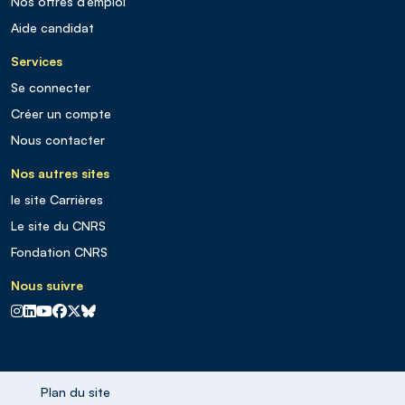
Nos offres d’emploi
Aide candidat
Services
Se connecter
Créer un compte
Nous contacter
Nos autres sites
le site Carrières
Le site du CNRS
Fondation CNRS
Nous suivre
CNRS sur Instagram
CNRS sur Linkedin
CNRS sur Youtube
CNRS sur Facebook
CNRS sur X
CNRS sur Blus sky
Plan du site