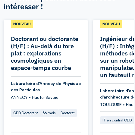
intéresser !
NOUVEAU
NOUVEAU
Doctorant ou doctorante
Ingénieur d
(H/F) : Au-delà du tore
(H/F) : Inté
plat : explorations
méthodes d
cosmologiques en
sur un robot
espace-temps courbe
manipulateu
un fauteuil 
Laboratoire d'Annecy de Physique
des Particules
Laboratoire d'an
d'architecture d
ANNECY • Haute-Savoie
TOULOUSE • Hau
CDD Doctorant
36 mois
Doctorat
IT en contrat CDD