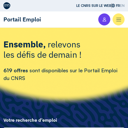
Aller au contenu
LE CNRS SUR LE WEB
FR
EN
Portail Emploi
Men
Ensemble,
relevons
les défis de demain !
619 offres
sont disponibles sur le Portail Emploi
du CNRS
Votre recherche d’emploi