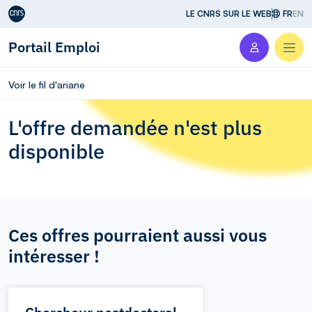
Aller au contenu
LE CNRS SUR LE WEB
FR
EN
Portail Emploi
Men
Voir le fil d'ariane
L'offre demandée n'est plus
disponible
Ces offres pourraient aussi vous
intéresser !