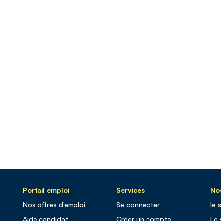
Portail emploi
Services
Nos
Nos offres d’emploi
Se connecter
le 
Aide candidat
Créer un compte
Le 